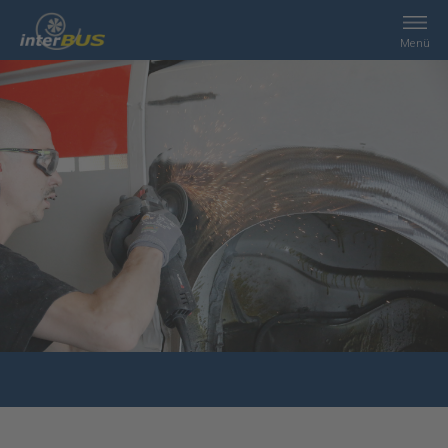
Menü
Home
Suche
Leistungen
interBUS
Kontakt
Jobs