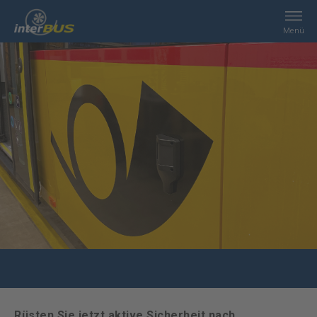
Menü
Home
Suche
Leistungen
interBUS
Kontakt
Jobs
Rüsten Sie jetzt aktive Sicherheit nach