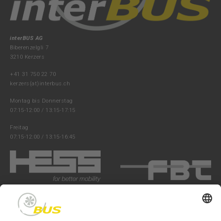
interBUS AG
Biberenzelgli 7
3210 Kerzers
+41 31 750 22 70
kerzers(at)interbus.ch
Montag bis Donnerstag
07:15-12:00 / 13:15-17:15
Freitag
07:15-12:00 / 13:15-16:45