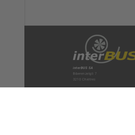
interBUS SA
Biberenzelgli 7
3210 Chiètres
+41 31 750 22 70
kerzers(at)interbus.ch
lundi au jeudi
07:15-12:00 / 13:15-17:15
vendredi
07:15-12:00 / 13:15-16:45