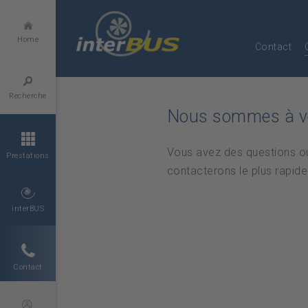
Home
Contact
Recherche
Nous sommes à vo
Vous avez des questions ou
Prestations
contacterons le plus rapide
interBUS
Contact