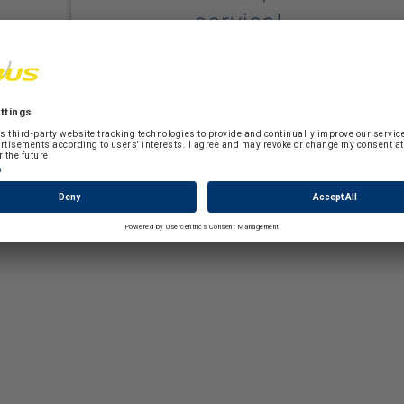
service!
We use HubSpot Forms to embed
content that may collect data about
your activity. Please review the details
and accept the service to see this
content.
More Information
Accept
powered by
Usercentrics Consent
Management Platform