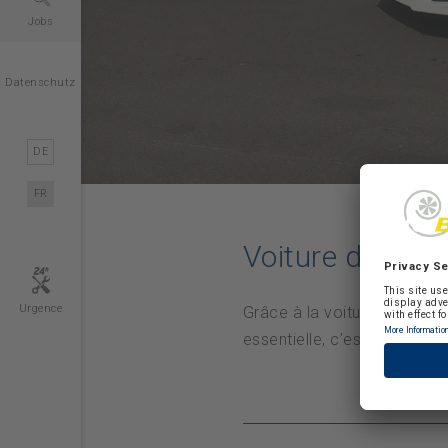
Jobs
Datenschutz
DE
FR
Voiture de rem
Urgence
Grâce à la voiture de remp
essentielle, c’est pourquoi