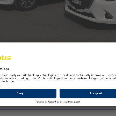
placement
lacement, vous restez mobile en cas d’accident. Le service 
 nous venons chercher votre voiture chez vous.