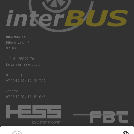
interBUS SA
Biberenzelgli 7
3210 Chiètres
+41 31 750 22 70
kerzers(at)interbus.ch
lundi au jeudi
07:15-12:00 / 13:15-17:15
vendredi
07:15-12:00 / 13:15-16:45