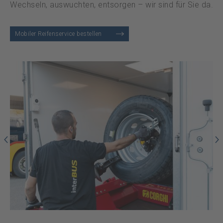
Datenschutz
Wechseln, auswuchten, entsorgen – wir sind für Sie da.
Mobiler Reifenservice bestellen
Notfall
DE
FR