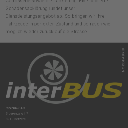
Carrosserie sowie die Lackierung. Eine fundierte
Schadensabklärung rundet unser
Dienstleistungsangebot ab. So bringen wir Ihre
Fahrzeuge in perfekten Zustand und so rasch wie
möglich wieder zurück auf die Strasse.
interBUS AG
Biberenzelgli 7
3210 Kerzers