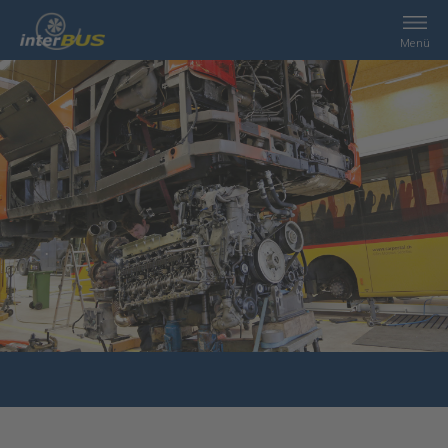
Menü
Home
Suche
Leistungen
interBUS
Kontakt
Jobs