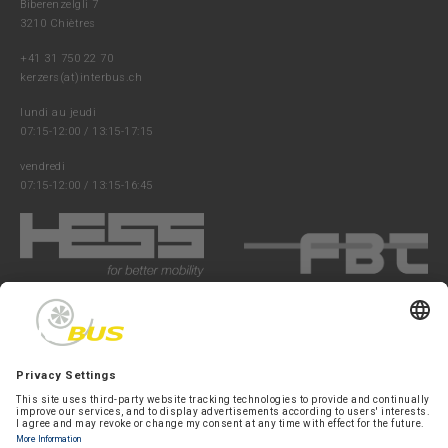
Biberenzelgli 7
3210 Chiètres
+41 31 750 22 70
kerzers(at)interbus.ch
lundi au jeudi
07:15-12:00 / 13:15-17:15
vendredi
07:15-12:00 / 13:15-16:45