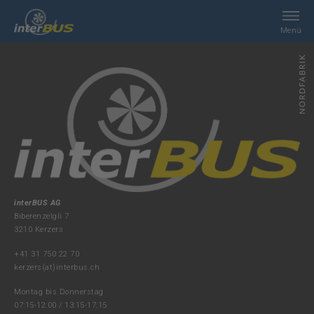
Menü
Home
Suche
Leistungen
interBUS
interBUS AG
Biberenzelgli 7
3210 Kerzers
Kontakt
+41 31 750 22 70
kerzers(at)interbus.ch
Jobs
Montag bis Donnerstag
07:15-12:00 / 13:15-17:15