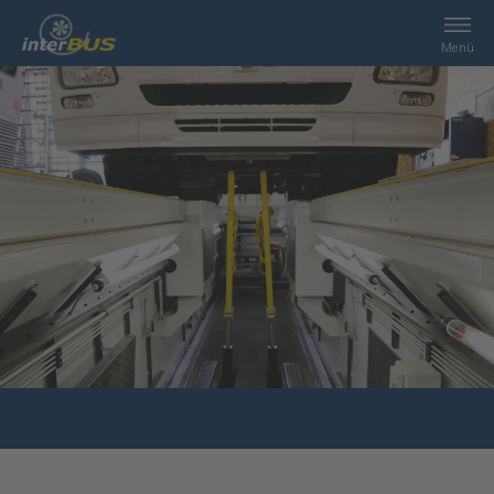
Menü
Home
Suche
Leistungen
interBUS
Kontakt
Jobs