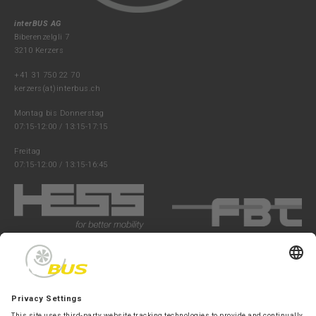
interBUS AG
Biberenzelgli 7
3210 Kerzers
+41 31 750 22 70
kerzers(at)interbus.ch
Montag bis Donnerstag
07:15-12:00 / 13:15-17:15
Freitag
07:15-12:00 / 13:15-16:45