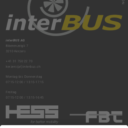
interBUS AG
Biberenzelgli 7
3210 Kerzers
+41 31 750 22 70
kerzers(at)interbus.ch
Montag bis Donnerstag
07:15-12:00 / 13:15-17:15
Freitag
07:15-12:00 / 13:15-16:45