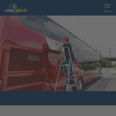
Menü
Home
Suche
Leistungen
interBUS
Kontakt
Jobs