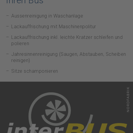
Ihren Bus
Datenschutz
Aussenreinigung in Waschanlage
Notfall
Lackauffrischung mit Maschinenpolitur
Lackauffrischung inkl. leichte Kratzer schleifen und
polieren
DE
FR
Jahresinnenreinigung (Saugen, Abstauben, Scheiben
reinigen)
Sitze schamponieren