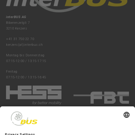
interBUS AG
Biberenzelgli 7
3210 Kerzers
+41 31 750 22 70
kerzers(at)interbus.ch
Montag bis Donnerstag
07:15-12:00 / 13:15-17:15
Freitag
07:15-12:00 / 13:15-16:45