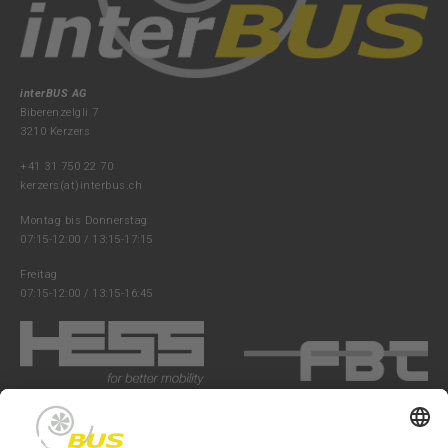
interBUS AG
Biberenzelgli 7
3210 Kerzers
+41 31 750 22 70
kerzers(at)interbus.ch
Montag bis Donnerstag
07:15-12:00 / 13:15-17:15
Freitag
07:15-12:00 / 13:15-16:45