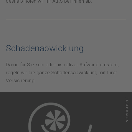
deshalb holen wir Ihr Auto bei Ihnen ab.
Datenschutz
Notfall
DE
FR
Schadenabwicklung
Damit für Sie kein administrativer Aufwand entsteht,
regeln wir die ganze Schadensabwicklung mit Ihrer
Versicherung.