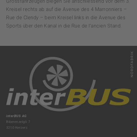
Grossfahrzeugen biegen Sie anschliessend vor dem 3.
Kreisel rechts ab auf die Avenue des 4 Marronniers –
Rue de Clendy – beim Kreisel links in die Avenue des
Sports über den Kanal in die Rue de l’ancien Stand.
interBUS AG
Biberenzelgli 7
3210 Kerzers