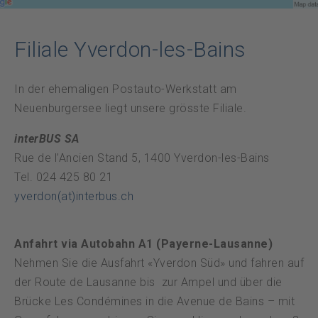
Datenschutz
Filiale Yverdon-les-Bains
Notfall
In der ehemaligen Postauto-Werkstatt am
DE
FR
Neuenburgersee liegt unsere grösste Filiale.
interBUS SA
Rue de l’Ancien Stand 5, 1400 Yverdon-les-Bains
Tel. 024 425 80 21
yverdon(at)interbus.ch
Anfahrt via Autobahn A1 (Payerne-Lausanne)
Nehmen Sie die Ausfahrt «Yverdon Süd» und fahren auf
der Route de Lausanne bis zur Ampel und über die
Brücke Les Condémines in die Avenue de Bains – mit